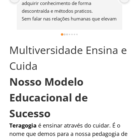
adquirir conhecimento de forma 
ter
descontraída e métodos praticos.
já 
Sem falar nas relações humanas que elevam 
for
o astral de todos.🥰
con
dem
sou
Multiversidade Ensina e
eu 
saú
Cuida
de 
faz
Nosso Modelo
con
des
Educacional de
exi
que
Sucesso
sou
sei
Teragogia
é ensinar através do cuidar. É o
apr
nome que demos para a nossa pedagogia de
par