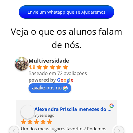
Envie um Whatapp que Te Ajudaremos
Veja o que os alunos falam
de nós.
Multiversidade
4.9
Baseado em 72 avaliações
powered by
G
o
o
g
l
e
avalie-nos no
Alexandra Priscila menezes do Nascimento
3 years ago
Um dos meus lugares favoritos! Podemos 
A e