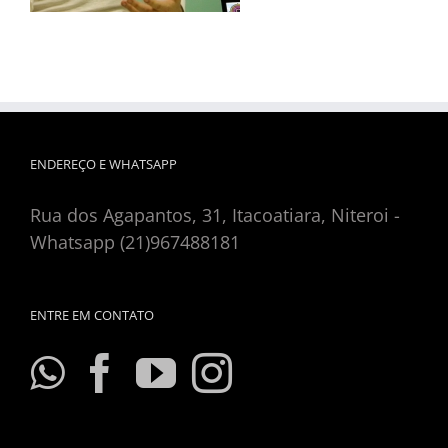
ENDEREÇO E WHATSAPP
Rua dos Agapantos, 31, Itacoatiara, Niteroi -
Whatsapp (21)967488181
ENTRE EM CONTATO