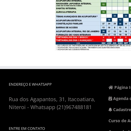
ENDEREÇO E WHATSAPP
Página I
Rua dos Agapantos, 31, Itacoatiara,
Agenda d
Niteroi - Whatsapp (21)967488181
Cadastre
Curso de A
ENTRE EM CONTATO