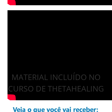
MATERIAL INCLUÍDO NO
CURSO DE THETAHEALING