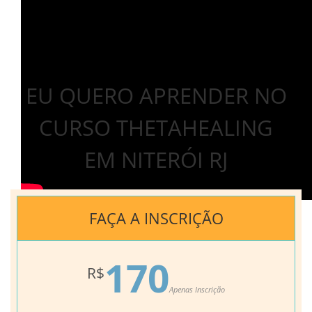
EU QUERO APRENDER NO
CURSO THETAHEALING
EM NITERÓI RJ
FAÇA A INSCRIÇÃO
170
R$
Apenas Inscrição