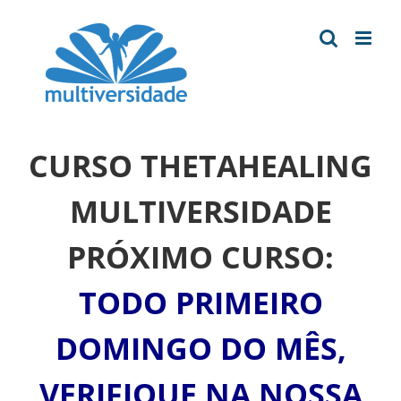
Ir
para
o
conteúdo
CURSO THETAHEALING
MULTIVERSIDADE
PRÓXIMO CURSO:
TODO PRIMEIRO
DOMINGO DO MÊS,
VERIFIQUE NA NOSSA