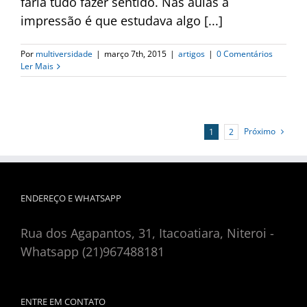
faria tudo fazer sentido. Nas aulas a
impressão é que estudava algo [...]
Por
multiversidade
|
março 7th, 2015
|
artigos
|
0 Comentários
Ler Mais
Próximo
1
2
ENDEREÇO E WHATSAPP
Rua dos Agapantos, 31, Itacoatiara, Niteroi -
Whatsapp (21)967488181
ENTRE EM CONTATO