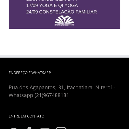
ENDEREÇO E WHATSAPP
Rua dos Agapantos, 31, Itacoatiara, Niteroi -
Whatsapp (21)967488181
ENTRE EM CONTATO