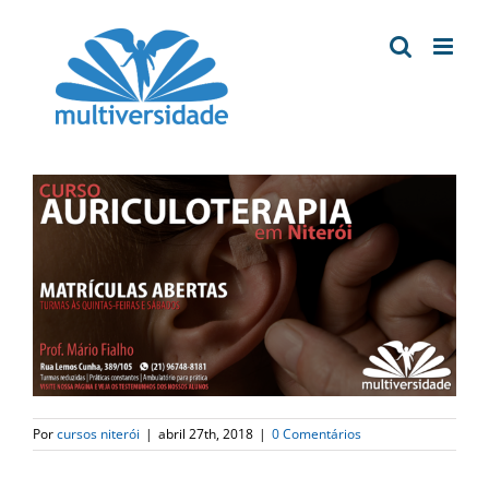
Ir
para
o
conteúdo
Por
cursos niterói
|
abril 27th, 2018
|
0 Comentários