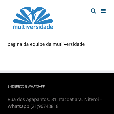
Ir
para
o
conteúdo
página da equipe da mutliversidade
ENDEREÇO E WHATSAPP
Rua dos Agapantos, 31, Itacoatiara, Niteroi -
Whatsapp (21)967488181