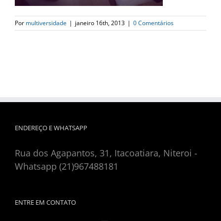
Por
multiversidade
|
janeiro 16th, 2013
|
0 Comentários
ENDEREÇO E WHATSAPP
Rua dos Agapantos, 31, Itacoatiara, Niteroi -
Whatsapp (21)967488181
ENTRE EM CONTATO