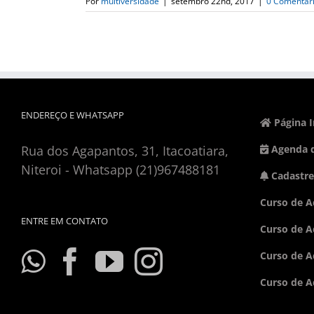
Por
multiversidade
|
setembro 22nd, 2017
|
0 Comentár
ENDEREÇO E WHATSAPP
Página I
Rua dos Agapantos, 31, Itacoatiara,
Agenda d
Niteroi - Whatsapp (21)967488181
Cadastre
Curso de A
ENTRE EM CONTATO
Curso de A
Curso de A
Curso de A