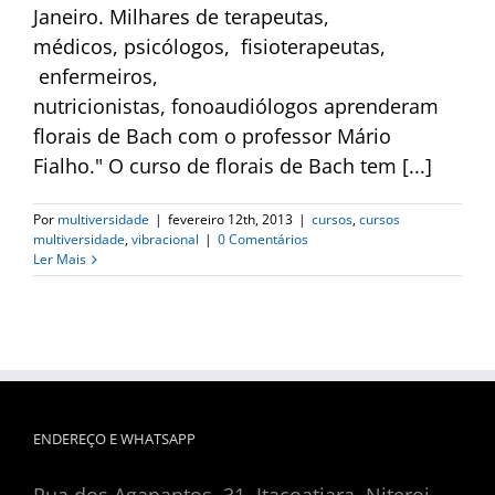
Janeiro. Milhares de terapeutas,
médicos, psicólogos, fisioterapeutas,
enfermeiros,
nutricionistas, fonoaudiólogos aprenderam
florais de Bach com o professor Mário
Fialho." O curso de florais de Bach tem [...]
Por
multiversidade
|
fevereiro 12th, 2013
|
cursos
,
cursos
multiversidade
,
vibracional
|
0 Comentários
Ler Mais
ENDEREÇO E WHATSAPP